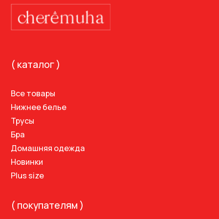
Домашняя одежда
Новинки
Plus size
( покупателям )
Информация
Блог
Магазины
Контакты
( контакты )
welcome@cheremuha.store
Telegram
VK
Адрес магазина: Москва,