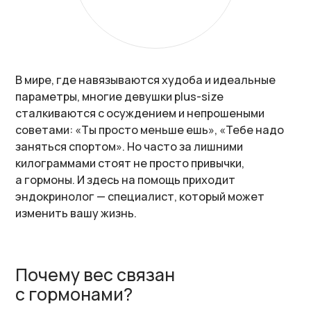
В мире, где навязываются худоба и идеальные
параметры, многие девушки plus-size
сталкиваются с осуждением и непрошеными
советами: «Ты просто меньше ешь», «Тебе надо
заняться спортом». Но часто за лишними
килограммами стоят не просто привычки,
а гормоны. И здесь на помощь приходит
эндокринолог — специалист, который может
изменить вашу жизнь.
Почему вес связан
с гормонами?
Наше тело — сложная система, в которой
гормоны управляют обменом веществ,
аппетитом, уровнем энергии и даже