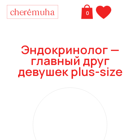
0
И
Корзина
Эндокринолог —
главный друг
девушек plus-size
emuha.store
Магазины
Каталог