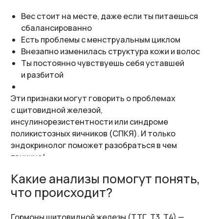
Ты постоянно чувствуешь себя уставшей
и разбитой
Эти признаки могут говорить о проблемах
с щитовидной железой,
инсулинорезистентности или синдроме
поликистозных яичников (СПКЯ). И только
эндокринолог поможет разобраться в чем
причина!
Какие анализы помогут понять,
что происходит?
Гормоны щитовидной железы (ТТГ, Т3, Т4) —
отвечают за обмен веществ.
Инсулин и глюкоза — помогают выявить
преддиабет или инсулинорезистентность.
Половые гормоны (эстроген, тестостерон,
пролактин, ДГЭА-S) — влияют на вес, цикл и общее
самочувствие.