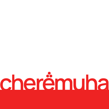
cheremuha
( каталог )
Все товары
Нижнее белье
Трусы
Бра